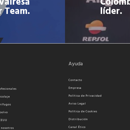
 Valresa
Colomb
r Team.
líder.
Ayuda
Contacto
Empresa
ofesionales
Política de Privacidad
icolaje
Aviso Legal
nífugos
Política de Cookies
polvo
Distribución
 EEUU
Canal Ético
 nosotros