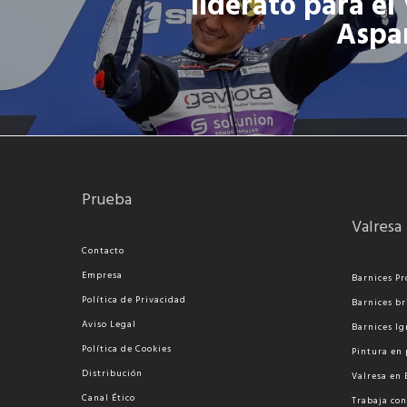
liderato para el
Aspa
Prueba
Valresa
Contacto
Empresa
Barnices Pr
Política de Privacidad
Barnices br
Aviso Legal
Barnices Ig
Política de Cookies
Pi
ntura en 
Distribución
Valresa en
Canal Ético
Trabaja con