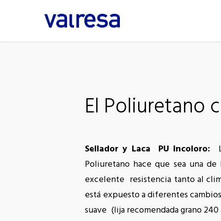
Skip
to
main
content
El Poliuretano c
Sellador y Laca PU Incoloro:
Poliuretano hace que sea una de
excelente resistencia tanto al cli
está expuesto a diferentes cambios 
suave (lija recomendada grano 240 a