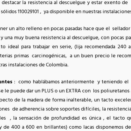
 destacar la resistencia al descuelgue y estar exento de
ólidos 110029101 , ya disponible en nuestras instalacione
ener un alto relleno en pocas pasadas hace que el sellado
do y una muy buena resistencia al descuelgue, con pocas
to ideal para trabajar en serie, (lija recomendada 240
aterias primas carcinogénicas, a un buen precio le rec
ras instalaciones de Colombia.
rentes
: como hablábamos anteriormente y teniendo el 
s se le puede dar un PLUS o un EXTRA con los poliuretanos a
pecto de la madera de forma inalterable, un tacto excele
es de adherencia sobre soportes difíciles, la resistencia
les , la sensación de profundidad es única , el tacto 
de 400 a 600 en brillantes) como lacas disponemos de 