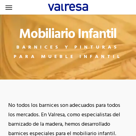
Menu
Skip
Menu
to
main
Mobiliario Infantil
content
BARNICES Y PINTURAS
PARA MUEBLE INFANTIL
No todos los barnices son adecuados para todos
los mercados. En Valresa, como especialistas del
barnizado de la madera, hemos desarrollado
barnices especiales para el mobiliario infantil.