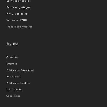
Barnices bricolaje
Barnices Ignífugos
Pi
ntura en polvo
Valresa en EEUU
Trabaja con nosotros
Ayuda
Contacto
Empresa
Política de Privacidad
Aviso Legal
Política de Cookies
Distribución
Canal Ético